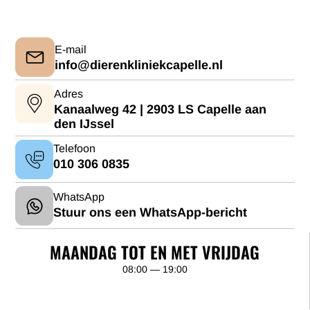
Wij vragen u uw afspraak minimaal 24 uur van tevoren te
verplaatsen of te annuleren. Lukt dit niet of vergeet u de
afspraak? Dan moeten wij helaas een absentieconsult in
rekening brengen.
E-mail
info@dierenkliniekcapelle.nl
Heeft u vragen of twijfelt u of een afspraak nodig is?
Neem dan contact met ons op. We denken graag met u
Adres
mee.
Kanaalweg 42 | 2903 LS Capelle aan
den IJssel
Telefoon
010 306 0835
WhatsApp
Stuur ons een WhatsApp-bericht
MAANDAG TOT EN MET VRIJDAG
08:00 — 19:00