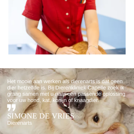
Het mooie aan werken als dierenarts is dat geen
dier hetzelfde is. Bij Dierenkliniek Capelle zoek ik
graag samen met u naar een passende oplossing
voor uw hond, kat, konijn of knaagdier.
SIMONE DE VRIES
Dierenarts